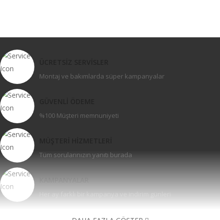
ÜCRETSİZ SERVİSLER
Montaj ve bakımlarda süper kampanyalar
GÜVENLİ ÖDEME
%100 Müşteri memnuniyeti
MÜŞTERİ HİZMETLERİ
Tüm sorularınızın yanıtı burada
KAMPANYALAR
Her ay farklı bir kampanya ve indirim günleri