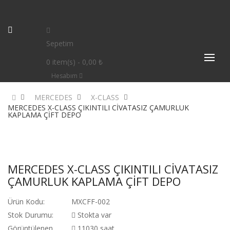
Sepetim
0
item(s)
- 0,00 ₺
Hesabım
MERCEDES
X-CLASS
MERCEDES X-CLASS ÇIKINTILI CİVATASIZ ÇAMURLUK
KAPLAMA ÇİFT DEPO
MERCEDES X-CLASS ÇIKINTILI CİVATASIZ
ÇAMURLUK KAPLAMA ÇİFT DEPO
Ürün Kodu:
MXCFF-002
Stok Durumu:
Stokta var
Görüntülenen
11030 saat