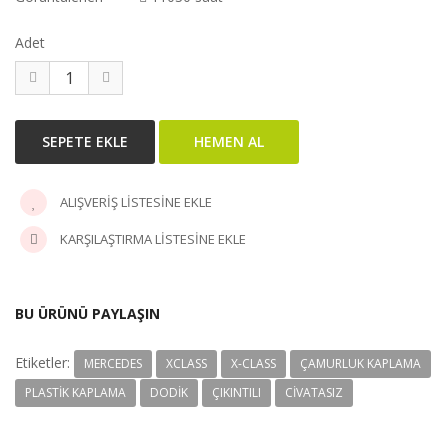
Adet
ALIŞVERIŞ LISTESINE EKLE
KARŞILAŞTIRMA LISTESINE EKLE
BU ÜRÜNÜ PAYLAŞIN
Etiketler:
MERCEDES
XCLASS
X-CLASS
ÇAMURLUK KAPLAMA
PLASTIK KAPLAMA
DODIK
ÇIKINTILI
CIVATASIZ