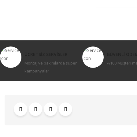
ÜCRETSİZ SERVİSLER
GÜVENLİ ÖDE
Montaj ve bakımlarda süper
%100 Müşteri m
kampanyalar