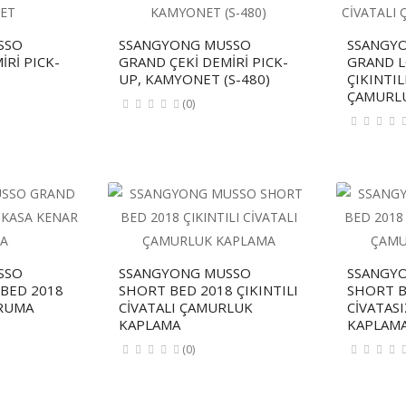
SSO
SSANGYONG MUSSO
SSANGY
İRİ PICK-
GRAND ÇEKİ DEMİRİ PICK-
GRAND L
UP, KAMYONET (S-480)
ÇIKINTIL
ÇAMURL
(0)
SSO
SSANGYONG MUSSO
SSANGY
BED 2018
SHORT BED 2018 ÇIKINTILI
SHORT B
RUMA
CİVATALI ÇAMURLUK
CİVATAS
KAPLAMA
KAPLAM
(0)