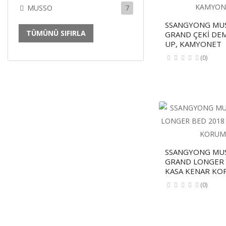
MUSSO
7
SSANGYONG MU
TÜMÜNÜ SIFIRLA
GRAND ÇEKİ DEM
UP, KAMYONET
(0)
SSANGYONG MU
GRAND LONGER 
KASA KENAR KO
(0)