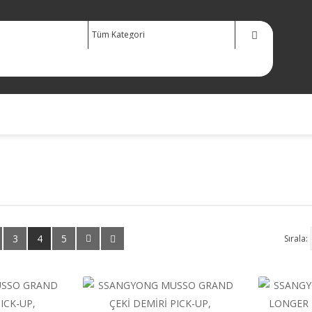
3
4
5
Sırala: