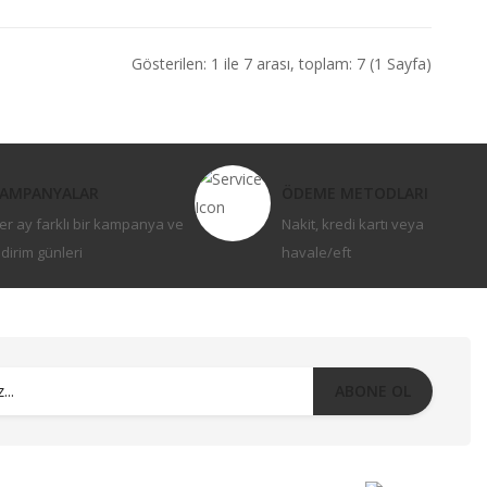
Gösterilen: 1 ile 7 arası, toplam: 7 (1 Sayfa)
AMPANYALAR
ÖDEME METODLARI
er ay farklı bir kampanya ve
Nakit, kredi kartı veya
ndirim günleri
havale/eft
ABONE OL