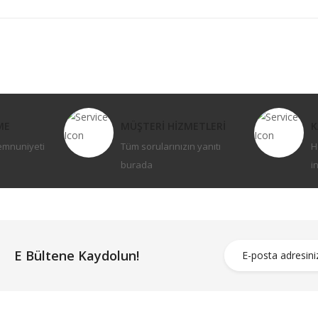
ME
MÜŞTERİ HİZMETLERİ
K
emnuniyeti
Tüm sorularınızın yanıtı
H
burada
i
E Bültene Kaydolun!